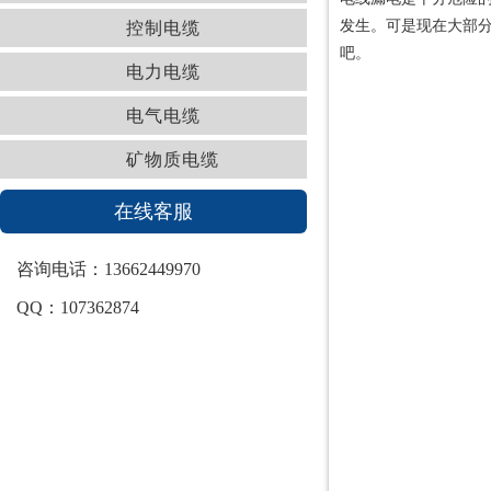
发生。可是现在大部
控制电缆
吧。
电力电缆
电气电缆
矿物质电缆
在线客服
咨询电话：13662449970
QQ：107362874
最新资讯
珠江冠缆电缆和你分享综合布线常用线缆用量计算公式
【珠江冠缆电缆】什么是低烟无卤电缆？
【珠江冠缆电缆】如何在建筑工地防止触电
手拿菜刀砍电线，一路火花带闪电
2岁男童误把电线当玩具被击伤|珠江冠缆电缆要闻分享
【珠江冠缆电缆】电线越细越耗电？比起耗电你应该更关心这
点…
【安全第一】珠江冠缆电缆解析电缆爆炸原因