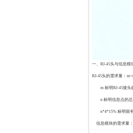
【珠江冠缆电缆】分享正确使用电缆“三步曲”
低烟无卤电线你了解多少？珠江冠缆电缆为你讲解！
【珠江冠缆电缆】如何预防电缆老化短路引起火灾
珠江冠缆电缆给你普及零线的小知识
珠江冠缆电缆大力支持电网中的“5G”特高压技术
珠江冠缆电缆分享低烟无卤电线的特点及识别方法
为您解析防火电缆
珠江电缆解析全球低烟无卤电缆市场增长趋势
一、RJ-45头与信息
RJ-45头的需求量：m=n*
m:标明RJ-45接
n:标明信息点的总
n*4*15%:标明留
信息模块的需求量：m=