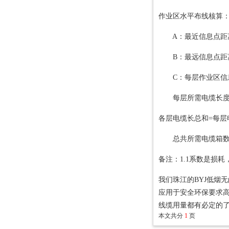
作业区水平布线核算
A：最近信息点距
B：最远信息点距
C：每层作业区信
每层所需电缆长度=(A+
各层电缆长总和=每层
总共所需电缆箱数=各
备注：1.1系数是损
我们珠江的BYJ低烟无
应用于安全环保要求
线缆用量都有必定的
本文共分
1
页