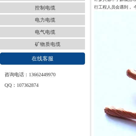
行工程人员会遇到， 
控制电缆
电力电缆
电气电缆
矿物质电缆
在线客服
咨询电话：13662449970
QQ：107362874
最新资讯
【珠江冠缆电缆】什么是低烟无卤电缆？
【珠江冠缆电缆】如何在建筑工地防止触电
手拿菜刀砍电线，一路火花带闪电
2岁男童误把电线当玩具被击伤|珠江冠缆电缆要闻分享
【珠江冠缆电缆】电线越细越耗电？比起耗电你应该更关心这
点…
【安全第一】珠江冠缆电缆解析电缆爆炸原因
珠江冠缆电缆分享家装布线小技巧，你确定不看？