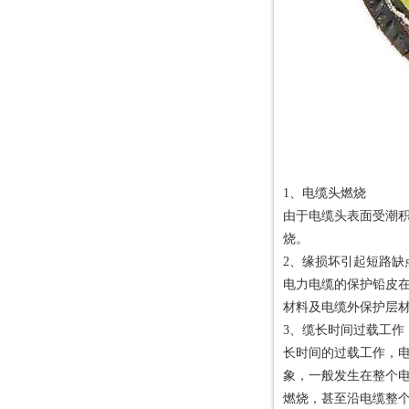
珠江电缆解析全球低烟无卤电缆市场增长趋势
一文教你辨别电缆的质量
珠江电缆带你区分这两种电缆
给你说说电缆检测的重要性
【珠江电缆】一文教您如何选择电缆耐火阻燃等级
低烟无卤阻燃电缆将是未来的趋势
【珠江电缆】不合格的电线电缆有哪些危害
1、电缆头燃烧
由于电缆头表面受潮
烧。
2、缘损坏引起短路缺
电力电缆的保护铅皮
材料及电缆外保护层
3、缆长时间过载工作
长时间的过载工作，
象，一般发生在整个
燃烧，甚至沿电缆整