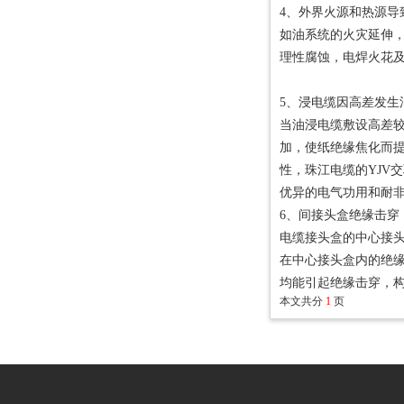
4、外界火源和热源导
如油系统的火灾延伸
理性腐蚀，电焊火花
5、浸电缆因高差发生
当油浸电缆敷设高差
加，使纸绝缘焦化而
性，珠江电缆的YJV
优异的电气功用和耐
6、间接头盒绝缘击穿
电缆接头盒的中心接
在中心接头盒内的绝
均能引起绝缘击穿，
本文共分
1
页