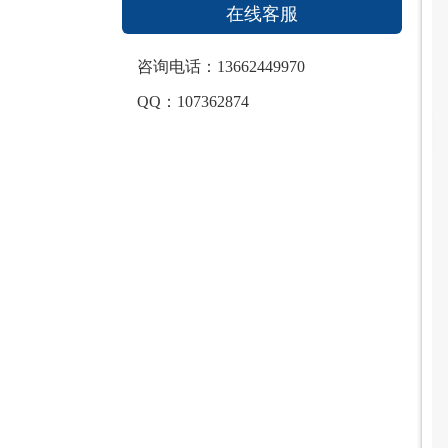
在线客服
咨询电话：13662449970
QQ：107362874
最新资讯
珠江电缆解析全球低烟无卤电缆市场增长趋势
一文教你辨别电缆的质量
珠江电缆带你区分这两种电缆
给你说说电缆检测的重要性
【珠江电缆】一文教您如何选择电缆耐火阻燃等级
低烟无卤阻燃电缆将是未来的趋势
【珠江电缆】不合格的电线电缆有哪些危害
电缆用铜差别在哪？珠江电缆告诉你怎样的才是好铜！
珠江电缆分享电路改造安装注意事项
一文告诉您电路如何改造布线最省钱！
珠江电缆分享浴室触电事故案例的启示
解析高品质电缆对智慧城市的重要性
珠江电缆分享电缆常见质量问题
给您讲述地线的重要性
【珠江电缆】装修时电线穿管有什么作用？