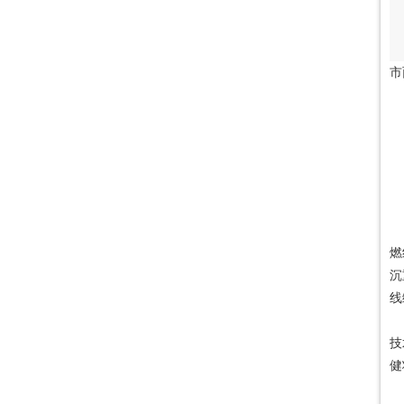
市
阻
耐
无
低
低
低
线
燃
沉
线
其
技
健
未