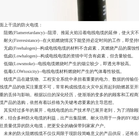
面上干流的防火电缆：
燃(Flameretardancy)--阻滞、推延火焰沿着电线电缆的延伸，使火灾
火(Fireresistance)--在火焰燃烧情况下能坚持必定时间的工作，即坚持线路的完整
卤(Freehalogen)--构成电线电缆的材料不含卤素，其燃烧产品的腐蚀
卤(Lowhalogen)--构成电线电缆的资猜中可含有卤素，但含量较低。
烟(Lowsmoke)--电线电缆燃烧时产生的烟尘较少，即透光率较高。
毒(LOWtoxicity)--电线电缆材料燃烧时产生的气体毒性较低。
缆产品在建筑物、工程安全系统中承担着重要的电力、数据的传输任
线缆产品的收买注重度不可，常常构成线缆在火灾中反而起到助燃甚至开
重的丢掉与影响。根据以往的深化经历，使渐渐的变多的的顾客和工程商
缆产品的选购，依然有着以价格为关键考虑要素的主导思想。
实经过多年的展开，电线电缆的出产技术早已展开老到，为了消除顾
术，结合多种防火电缆的利益，出产出集阻燃、耐火功用于一身的BYJ
壮质量优异的防火电缆，把更安全的确保带到家家户户。
来的防火阻燃线缆不仅仅局限于现阶段简略意义的产品供应，还将在