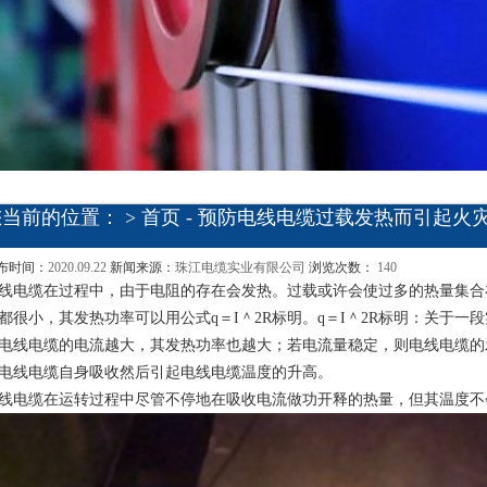
您当前的位置： >
首页
- 预防电线电缆过载发热而引起火
布时间：
2020.09.22
新闻来源：
珠江电缆实业有限公司
浏览次数：
140
线电缆在过程中，由于电阻的存在会发热。过载或许会使过多的热量集合
都很小，其发热功率可以用公式q＝I＾2R标明。q＝I＾2R标明：关于
电线电缆的电流越大，其发热功率也越大；若电流量稳定，则电线电缆的
电线电缆自身吸收然后引起电线电缆温度的升高。
线电缆在运转过程中尽管不停地在吸收电流做功开释的热量，但其温度不