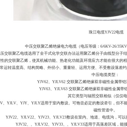
珠江电缆YJV22电缆
中压交联聚乙烯绝缘电力电缆（电压等级：6/6KV-26/35KV；履
中压交联聚乙电缆选用了全干式化学交联办法运用聚乙烯分子由线型分子
固性的交联聚乙烯，使其机械功能、热老化功能及环境应力才能在很大的
常运转温度高、结构简略、外径小、重量轻、运用方便、不受敷设落差约束
中压电缆类型：
YJV62、YJLV62 交联聚乙烯绝缘双非磁性金属
YJV63、YJLV63 交联聚乙烯绝缘双非磁性金
其它类型与辐照交联相似（仅仅
JV、YJLV、YJY、YJLY适用于室内敷设。可饱尝必定的敷设牵引，
磁性管道中。
YJV22、YJLV22、YJV23、YJLV23敷设在室内、地道、电缆
YJV32、、YJLV32、YJV33、、YJLV33适用于高落差区