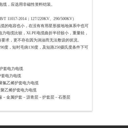
路的单芯电缆，应选用非磁性资料铠装。
7-2014；127/220KV、290/500KV）
E电缆的电容也小，在没有有用星形接地地体系中也可
电力电缆比较，XLPE电缆曲折半径较小，重量轻，
路要求，更不存在因为淌油而无法敷设的状况。
度，短时毛病130度，及短路250摄氏度条件下可
烯护套电力电缆
烯护套电力电缆
铝套聚氯乙烯护套电力电缆
铝套聚乙烯护套电力电缆
蔽－金属护套－沥青层－护套层－石墨层