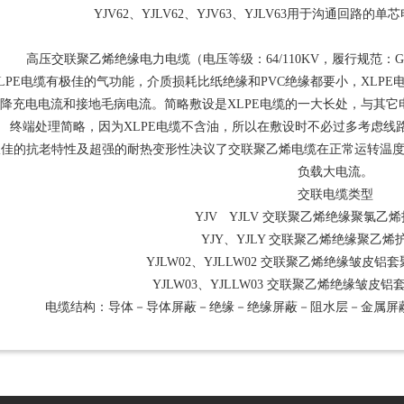
YJV62、YJLV62、YJV63、YJLV63用于沟通回
高压交联聚乙烯绝缘电力电缆（电压等级：64/110KV，履行规范：GB/T 1101
LPE电缆有极佳的气功能，介质损耗比纸绝缘和PVC绝缘都要小，XLP
降充电电流和接地毛病电流。简略敷设是XLPE电缆的一大长处，与其它
终端处理简略，因为XLPE电缆不含油，所以在敷设时不必过多考虑线
极佳的抗老特性及超强的耐热变形性决议了交联聚乙烯电缆在正常运转温度90
负载大电流。
交联电缆类型
YJV YJLV 交联聚乙烯绝缘聚氯乙
YJY、YJLY 交联聚乙烯绝缘聚乙
YJLW02、YJLLW02 交联聚乙烯绝缘皱皮
YJLW03、YJLLW03 交联聚乙烯绝缘皱皮
电缆结构：导体－导体屏蔽－绝缘－绝缘屏蔽－阻水层－金属屏